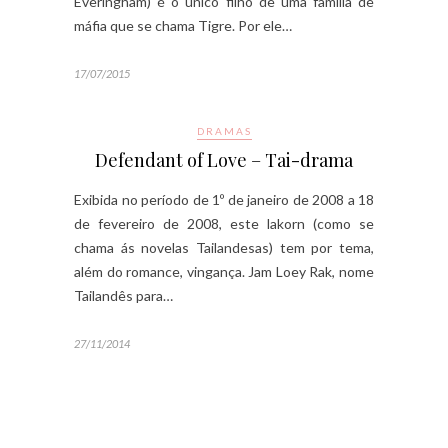
Everingham) é o único filho de uma família de
máfia que se chama Tigre. Por ele…
17/07/2015
DRAMAS
Defendant of Love – Tai-drama
Exibida no período de 1º de janeiro de 2008 a 18
de fevereiro de 2008, este lakorn (como se
chama ás novelas Tailandesas) tem por tema,
além do romance, vingança. Jam Loey Rak, nome
Tailandês para…
27/11/2014