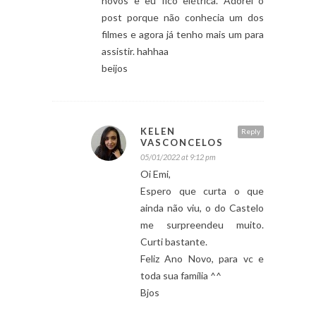
novos e eu fico elétrica. Adorei o
post porque não conhecia um dos
filmes e agora já tenho mais um para
assistir. hahhaa
beijos
KELEN
Reply
VASCONCELOS
05/01/2022 at 9:12 pm
Oi Emi,
Espero que curta o que
ainda não viu, o do Castelo
me surpreendeu muito.
Curti bastante.
Feliz Ano Novo, para vc e
toda sua família ^^
Bjos