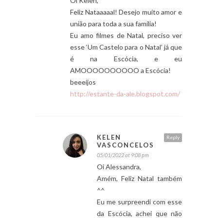
Oi Kelen,
Feliz Nataaaaal! Desejo muito amor e
união para toda a sua família!
Eu amo filmes de Natal, preciso ver
esse ‘Um Castelo para o Natal’ já que
é na Escócia, e eu
AMOOOOOOOOOO a Escócia!
beeeijos
http://estante-da-ale.blogspot.com/
KELEN
Reply
VASCONCELOS
05/01/2022 at 9:08 pm
Oi Alessandra,
Amém, Feliz Natal também
^^
Eu me surpreendi com esse
da Escócia, achei que não