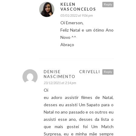
KELEN
Reply
VASCONCELOS
05/01/2022 at 9:06 pm
Oi Emerson,
Feliz Natal e um ótimo Ano
Novo ^^
Abraço
DENISE CRIVELLI
Reply
NASCIMENTO
23/12/2021 at 2:14 pm
Oi
eu adoro assistir filmes de Natal,
desses eu assisti Um Sapato para o
Natal no ano passado e os outros eu
assisti esse ano, desses da lista o
que mais gostei foi Um Match
Surpresa, eu e minha mãe sempre