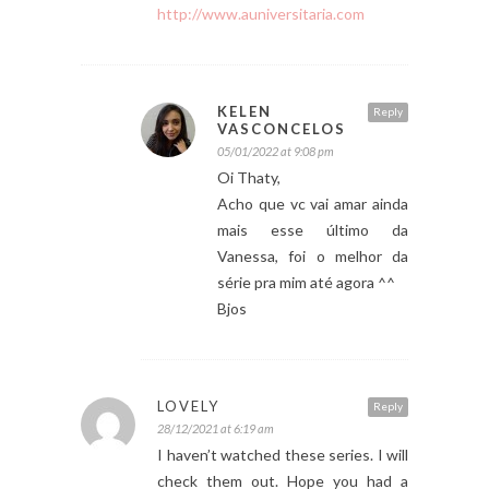
http://www.auniversitaria.com
KELEN
Reply
VASCONCELOS
05/01/2022 at 9:08 pm
Oi Thaty,
Acho que vc vai amar ainda
mais esse último da
Vanessa, foi o melhor da
série pra mim até agora ^^
Bjos
LOVELY
Reply
28/12/2021 at 6:19 am
I haven’t watched these series. I will
check them out. Hope you had a