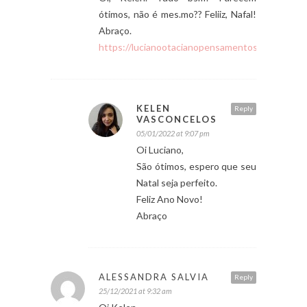
ótimos, não é mes.mo?? Feliiz, Nafal!
Abraço.
https://lucianootacianopensamentosolto.blogsp
KELEN
Reply
VASCONCELOS
05/01/2022 at 9:07 pm
Oi Luciano,
São ótimos, espero que seu
Natal seja perfeito.
Feliz Ano Novo!
Abraço
ALESSANDRA SALVIA
Reply
25/12/2021 at 9:32 am