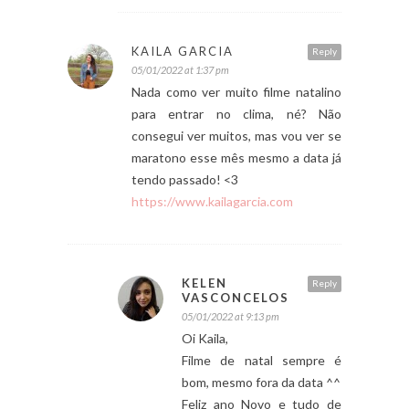
KAILA GARCIA
Reply
05/01/2022 at 1:37 pm
Nada como ver muito filme natalino
para entrar no clima, né? Não
consegui ver muitos, mas vou ver se
maratono esse mês mesmo a data já
tendo passado! <3
https://www.kailagarcia.com
KELEN
Reply
VASCONCELOS
05/01/2022 at 9:13 pm
Oi Kaila,
Filme de natal sempre é
bom, mesmo fora da data ^^
Feliz ano Novo e tudo de