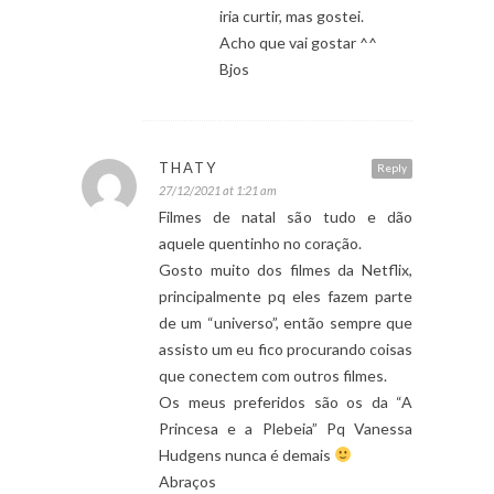
iria curtir, mas gostei.
Acho que vai gostar ^^
Bjos
THATY
Reply
27/12/2021 at 1:21 am
Filmes de natal são tudo e dão
aquele quentinho no coração.
Gosto muito dos filmes da Netflix,
principalmente pq eles fazem parte
de um “universo”, então sempre que
assisto um eu fico procurando coisas
que conectem com outros filmes.
Os meus preferidos são os da “A
Princesa e a Plebeia” Pq Vanessa
Hudgens nunca é demais
Abraços