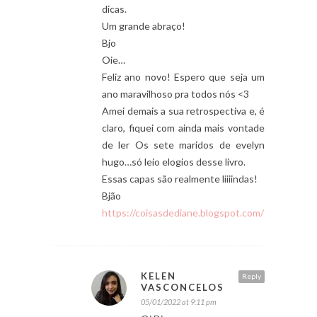
dicas.
Um grande abraço!
Bjo
Oie…
Feliz ano novo! Espero que seja um
ano maravilhoso pra todos nós <3
Amei demais a sua retrospectiva e, é
claro, fiquei com ainda mais vontade
de ler Os sete maridos de evelyn
hugo…só leio elogios desse livro.
Essas capas são realmente liiiindas!
Bjão
https://coisasdediane.blogspot.com/
KELEN
Reply
VASCONCELOS
05/01/2022 at 9:11 pm