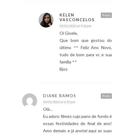
KELEN
Reply
VASCONCELOS
05/01/2022 at 9:10 pm
Oi Gisele,
Que bom que gostou do
último ^^ Feliz Ano Novo,
tudo de bom para vc e sua
família ^^
Bjos
DIANE RAMOS
Reply
03/01/2022 at 6:35 pm
Olá…
Eu adoro filmes cujo pano de fundo é
essas festividades de final de ano!
Amo demais e já anotei aqui as suas