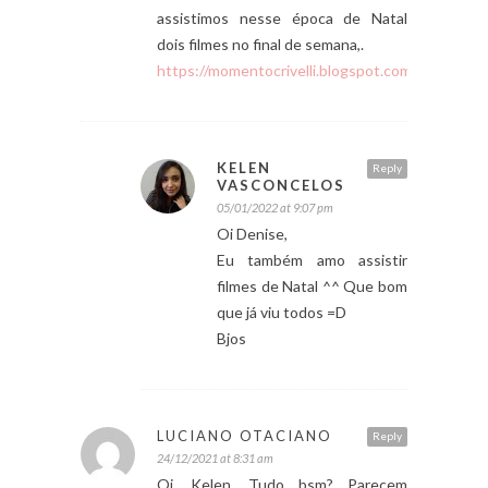
assistimos nesse época de Natal
dois filmes no final de semana,.
https://momentocrivelli.blogspot.com/
KELEN
Reply
VASCONCELOS
05/01/2022 at 9:07 pm
Oi Denise,
Eu também amo assistir
filmes de Natal ^^ Que bom
que já viu todos =D
Bjos
LUCIANO OTACIANO
Reply
24/12/2021 at 8:31 am
Oi, Kelen. Tudo bsm? Parecem