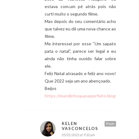
estava com.um pé atrás pois não
curti muito o segundo filme.
Mas depois do seu comentário acho
que talvez eu dê uma nova chance ao
filme.
Me interessei por esse “Um sapato
pata o natal”, parece ser legal e eu
ainda não tinha ouvido falar sobre
ele.
Feliz Natal atrasado e feliz ano novo!
Que 2022 seja um ano abençoado.
Beijos
https://mundinhoquaseperfeito.blogspot.com
KELEN
Reply
VASCONCELOS
05/01/2022 at 9:10 pm