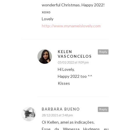
wonderful Christmas. Happy 2022!
xoxo
Lovely
http://www.mynameislovely.com
KELEN
Reply
VASCONCELOS
05/01/2022 at 9:09 pm
Hi Lovely,
Happy 2022 too ^^
Kisses
BARBARA BUENO
Reply
28/12/2021 at 5:48 pm
Oi Kellen, amei as indicações.
Esse da Wanessa Hudgens eu