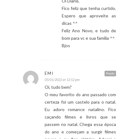
Oi Diane,
Fico feliz que tenha curtido.
Espero que aproveite as
dicas ^^
Feliz Ano Novo, e tudo de
bom para vc e sua família ^^
Bjos
EMI
Reply
05/01/2022 at 12:12 pm
Oi, tudo bem?
O meu favorito do ano passado com
certeza foi um castelo para o natal.
Eu adoro romance natalino. Fico
caçando filmes e livros que se
passem no natal. Chega essa época
do ano e começam a surgir filmes