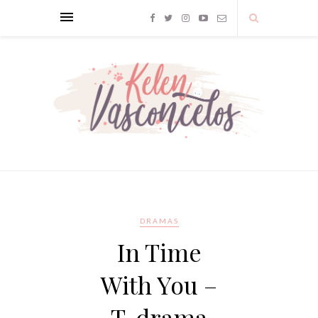
DRAMAS
In Time
With You –
T-drama