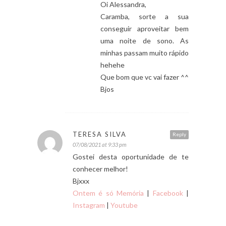
Oi Alessandra,
Caramba, sorte a sua
conseguir aproveitar bem
uma noite de sono. As
minhas passam muito rápido
hehehe
Que bom que vc vai fazer ^^
Bjos
TERESA SILVA
Reply
07/08/2021 at 9:33 pm
Gostei desta oportunidade de te
conhecer melhor!
Bjxxx
Ontem é só Memória
|
Facebook
|
Instagram
|
Youtube