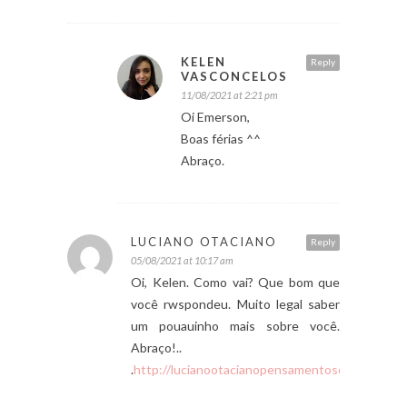
KELEN
Reply
VASCONCELOS
11/08/2021 at 2:21 pm
Oi Emerson,
Boas férias ^^
Abraço.
LUCIANO OTACIANO
Reply
05/08/2021 at 10:17 am
Oi, Kelen. Como vai? Que bom que
você rwspondeu. Muito legal saber
um pouauinho mais sobre você.
Abraço!..
.
http://lucianootacianopensamentosolto.blogsp