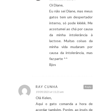
Oi Diane,
Eu não sei Diane, mas meus
gatos tem um despertador
interno, só pode kkkkk. Me
acostumei ao chá por causa
da minha intolerância à
lactose. Muitas coisas da
minha vida mudaram por
causa da intolerância, mas
faz parte ^^
Bjos
RAY CUNHA
Reply
19/09/2021 at 11:21 am
Olá Kelen,
Aqui o gato comanda a hora de
acordar também. Porém, ao invés de