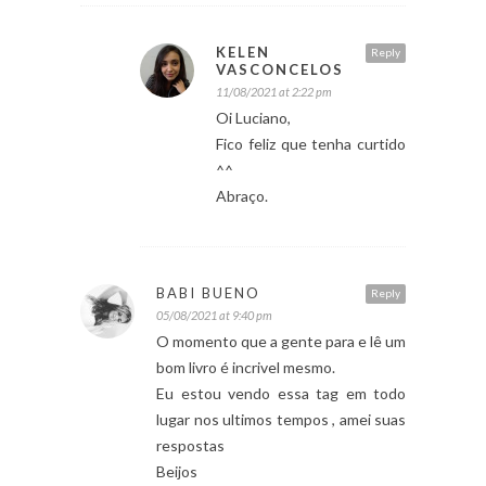
KELEN
Reply
VASCONCELOS
11/08/2021 at 2:22 pm
Oi Luciano,
Fico feliz que tenha curtido
^^
Abraço.
BABI BUENO
Reply
05/08/2021 at 9:40 pm
O momento que a gente para e lê um
bom livro é incrivel mesmo.
Eu estou vendo essa tag em todo
lugar nos ultimos tempos , amei suas
respostas
Beijos