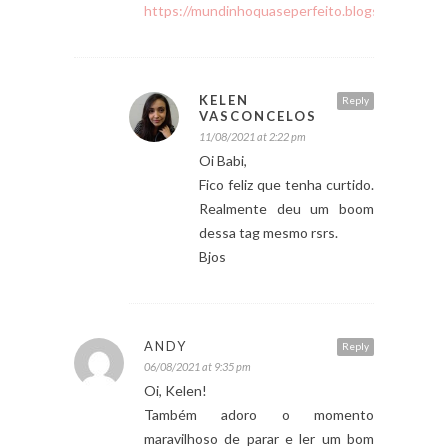
https://mundinhoquaseperfeito.blogspot.com
KELEN
Reply
VASCONCELOS
11/08/2021 at 2:22 pm
Oi Babi,
Fico feliz que tenha curtido.
Realmente deu um boom
dessa tag mesmo rsrs.
Bjos
ANDY
Reply
06/08/2021 at 9:35 pm
Oi, Kelen!
Também adoro o momento
maravilhoso de parar e ler um bom