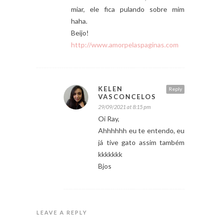
miar, ele fica pulando sobre mim
haha.
Beijo!
http://www.amorpelaspaginas.com
KELEN
Reply
VASCONCELOS
29/09/2021 at 8:15 pm
Oi Ray,
Ahhhhhh eu te entendo, eu
já tive gato assim também
kkkkkkk
Bjos
LEAVE A REPLY