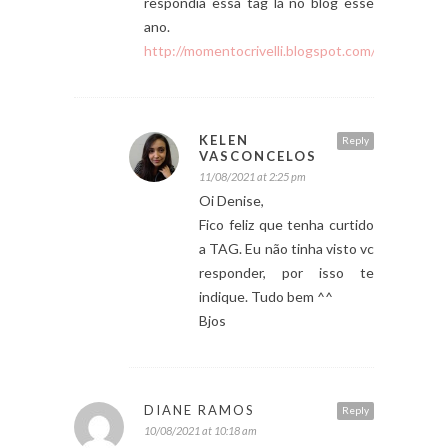
respondia essa tag lá no blog esse
ano.
http://momentocrivelli.blogspot.com/
KELEN
Reply
VASCONCELOS
11/08/2021 at 2:25 pm
Oi Denise,
Fico feliz que tenha curtido
a TAG. Eu não tinha visto vc
responder, por isso te
indique. Tudo bem ^^
Bjos
DIANE RAMOS
Reply
10/08/2021 at 10:18 am