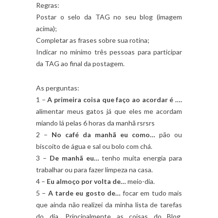
Regras:
Postar o selo da TAG no seu blog (imagem
acima);
Completar as frases sobre sua rotina;
Indicar no mínimo três pessoas para participar
da TAG ao final da postagem.
As perguntas:
1 –
A primeira coisa que faço ao acordar é ….
alimentar meus gatos já que eles me acordam
miando lá pelas 6 horas da manhã rsrsrs
2 –
No café da manhã eu como…
pão ou
biscoito de água e sal ou bolo com chá.
3 –
De manhã eu…
tenho muita energia para
trabalhar ou para fazer limpeza na casa.
4 –
Eu almoço por volta de…
meio-dia.
5 –
A tarde eu gosto de…
focar em tudo mais
que ainda não realizei da minha lista de tarefas
do dia. Principalmente as coisas do Blog,