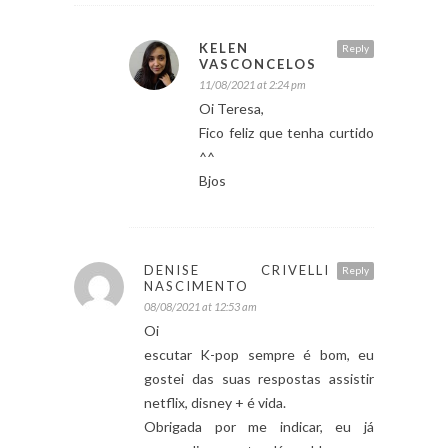
KELEN
Reply
VASCONCELOS
11/08/2021 at 2:24 pm
Oi Teresa,
Fico feliz que tenha curtido
^^
Bjos
DENISE CRIVELLI
Reply
NASCIMENTO
08/08/2021 at 12:53 am
Oi
escutar K-pop sempre é bom, eu
gostei das suas respostas assistir
netflix, disney + é vida.
Obrigada por me indicar, eu já