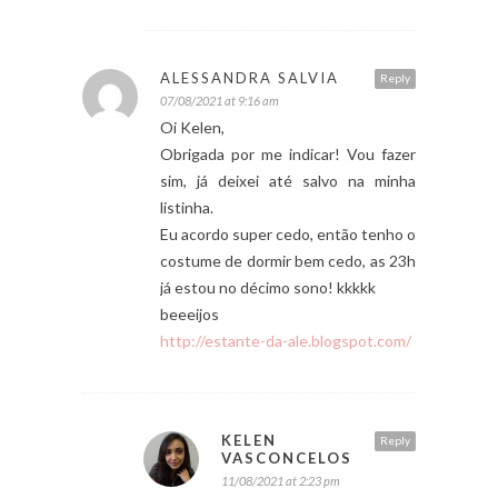
ALESSANDRA SALVIA
Reply
07/08/2021 at 9:16 am
Oi Kelen,
Obrigada por me indicar! Vou fazer
sim, já deixei até salvo na minha
listinha.
Eu acordo super cedo, então tenho o
costume de dormir bem cedo, as 23h
já estou no décimo sono! kkkkk
beeeijos
http://estante-da-ale.blogspot.com/
KELEN
Reply
VASCONCELOS
11/08/2021 at 2:23 pm