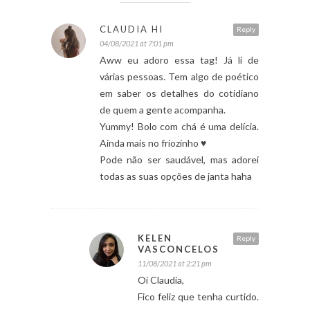
CLAUDIA HI
Reply
04/08/2021 at 7:01 pm
Aww eu adoro essa tag! Já li de
várias pessoas. Tem algo de poético
em saber os detalhes do cotidiano
de quem a gente acompanha.
Yummy! Bolo com chá é uma delícia.
Ainda mais no friozinho ♥
Pode não ser saudável, mas adorei
todas as suas opções de janta haha
KELEN
Reply
VASCONCELOS
11/08/2021 at 2:21 pm
Oi Claudia,
Fico feliz que tenha curtido.