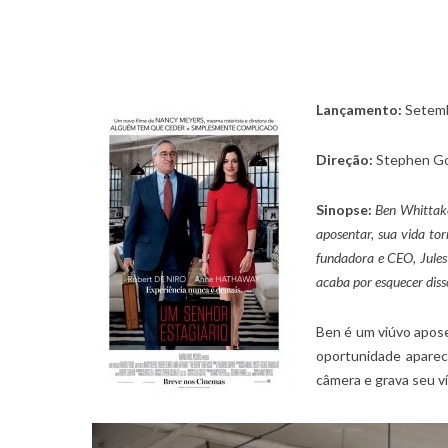
Lançamento:
Setemb
Direção:
Stephen Go
Sinopse:
Ben Whittake
aposentar, sua vida to
fundadora e CEO, Jule
acaba por esquecer diss
Ben é um viúvo apose
oportunidade aparec
câmera e grava seu v