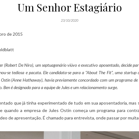
Um Senhor Estagiário
23/10/2020
ro de 2015
ldblatt
r (Robert De Niro), um septuagenário viúvo e executivo aposentado, decide part
rnou-se tediosa e pacata. Ele candidata-se para a “About The Fit”, uma start
s Ostin (Anne Hathaway), havia previamente concordado com um programa de e
o. Ben é designado para a equipe de Jules e um relacionamento surge.
ntado que já tinha experimentado de tudo em sua aposentadoria, mas se
e quando a empresa de Jules Ostin começa um programa para contrat
ídeo de apresentação. É chamado para entrevista, onde passar por muita