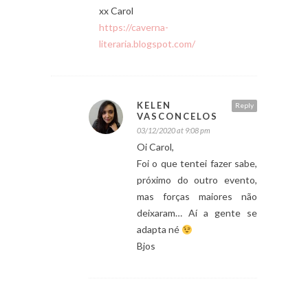
xx Carol
https://caverna-
literaria.blogspot.com/
KELEN
Reply
VASCONCELOS
03/12/2020 at 9:08 pm
Oi Carol,
Foi o que tentei fazer sabe,
próximo do outro evento,
mas forças maiores não
deixaram… Aí a gente se
adapta né
Bjos