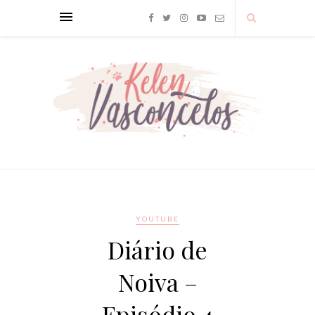
YOUTUBE
Diário de
Noiva –
Episódio 4