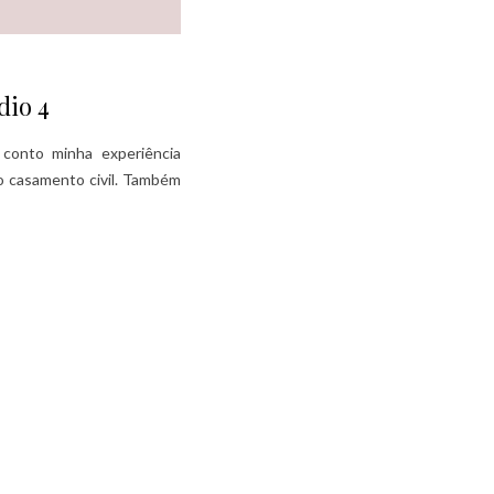
dio 4
conto minha experiência
o casamento civil. Também