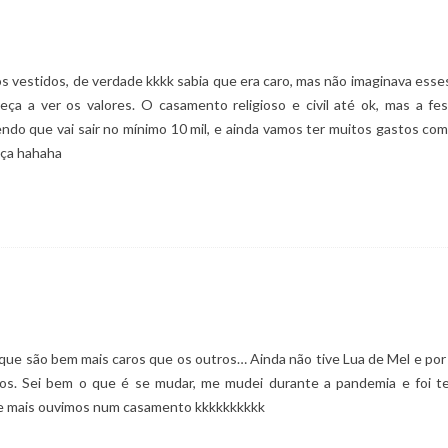
s vestidos, de verdade kkkk sabia que era caro, mas não imaginava esses v
eça a ver os valores. O casamento religioso e civil até ok, mas a f
o que vai sair no mínimo 10 mil, e ainda vamos ter muitos gastos com 
nça hahaha
ue são bem mais caros que os outros… Ainda não tive Lua de Mel e po
mos. Sei bem o que é se mudar, me mudei durante a pandemia e foi
ue mais ouvimos num casamento kkkkkkkkkk