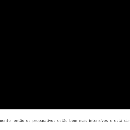
ento, então os preparativos estão bem mais intensivos e está dand