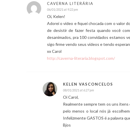
CAVERNA LITERÁRIA
06/01/2021 at 9:22 pm
Oi, Kelen!
Adorei o vídeo e fiquei chocada com o valor do
de desistir de fazer festa quando você com
desanimados, pra 100 convidados estamos vend
sigo firme vendo seus vídeos e tendo espera
xx Carol
http://caverna-literaria.blogspot.com/
KELEN VASCONCELOS
08/01/2021 at 6:27 pm
Oi Carol,
Realmente sempre tem os uns itens q
pelo menos o local nós já escolhe
Infelizmente GASTOS é a palavra q
Bjos