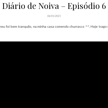
Diário de Noiva – Episódio 6
06/01/2021
foi bem tranquilo, na minha casa comendo churrasco ^^. Hoje trago u