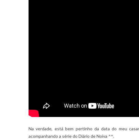
Na verdade, está bem pertinho da data do meu casam
acompanhando a série do Diário de Noiva ^^.