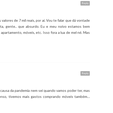
Reply
alores de 7 mil reais, por aí. Vou te falar que dá vontade
esta, gente.. que absurdo. Eu e meu noivo estamos bem
apartamento, móveis, etc. Isso fora a lua de mel né. Mas
Reply
r causa da pandemia nem sei quando vamos poder ter, mas
 tenso, tivemos mais gastos comprando móveis também…