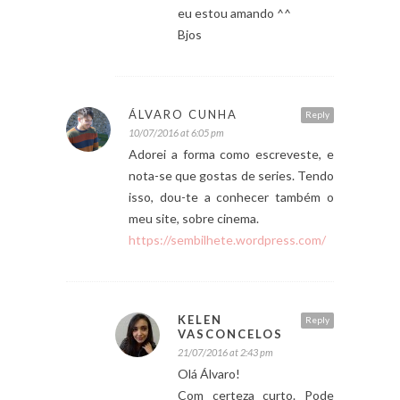
eu estou amando ^^
Bjos
ÁLVARO CUNHA
Reply
10/07/2016 at 6:05 pm
Adorei a forma como escreveste, e
nota-se que gostas de series. Tendo
isso, dou-te a conhecer também o
meu site, sobre cinema.
https://sembilhete.wordpress.com/
KELEN
Reply
VASCONCELOS
21/07/2016 at 2:43 pm
Olá Álvaro!
Com certeza curto. Pode