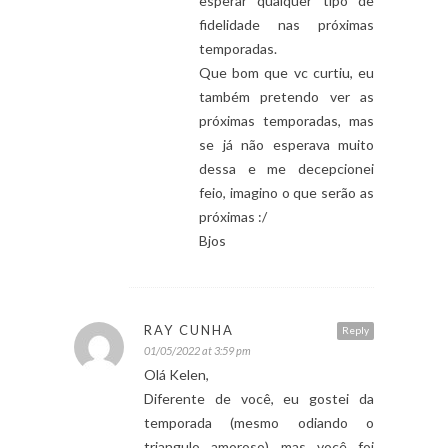
esperar qualquer tipo de
fidelidade nas próximas
temporadas.
Que bom que vc curtiu, eu
também pretendo ver as
próximas temporadas, mas
se já não esperava muito
dessa e me decepcionei
feio, imagino o que serão as
próximas :/
Bjos
RAY CUNHA
Reply
01/05/2022 at 3:59 pm
Olá Kelen,
Diferente de você, eu gostei da
temporada (mesmo odiando o
triangulo amoroso) mas você foi