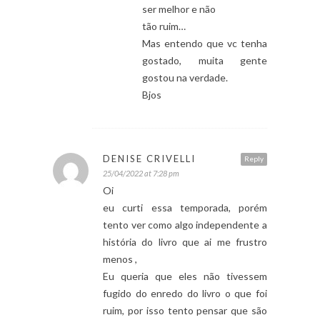
ser melhor e não
tão ruim…
Mas entendo que vc tenha
gostado, muita gente
gostou na verdade.
Bjos
DENISE CRIVELLI
Reply
25/04/2022 at 7:28 pm
Oi
eu curti essa temporada, porém
tento ver como algo independente a
história do livro que ai me frustro
menos ,
Eu queria que eles não tivessem
fugido do enredo do livro o que foi
ruim, por isso tento pensar que são