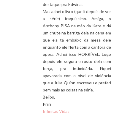
destaque pra Edwina.
Mas achei o livro (que li depois de ver
a série) fraquíssimo. Amiga, o
Anthony PISA na mão da Kate e dá
um chute na barriga dela na cena em
que ela tá embaixo da mesa dele
enquanto ele flerta com a cantora de
ópera. Achei isso HORRÍVEL. Logo
depois ele segura o rosto dela com
força, pra intimidá-la. Fiquei
apavorada com o nível de violência
que a Julia Quinn escreveu e preferi
bem mais as coisas na série.
Beijos,
Priih
Infinitas Vidas