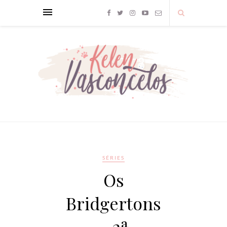
SÉRIES
Os
Bridgertons
– 2ª