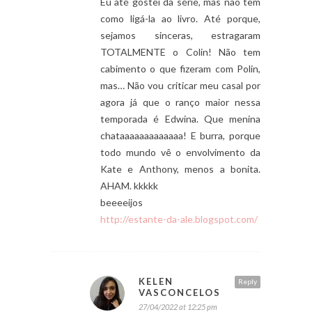
Eu até gostei da série, mas não tem
como ligá-la ao livro. Até porque,
sejamos sinceras, estragaram
TOTALMENTE o Colin! Não tem
cabimento o que fizeram com Polin,
mas… Não vou criticar meu casal por
agora já que o ranço maior nessa
temporada é Edwina. Que menina
chataaaaaaaaaaaaa! E burra, porque
todo mundo vê o envolvimento da
Kate e Anthony, menos a bonita.
AHAM. kkkkk
beeeeijos
http://estante-da-ale.blogspot.com/
KELEN
Reply
VASCONCELOS
27/04/2022 at 12:25 pm