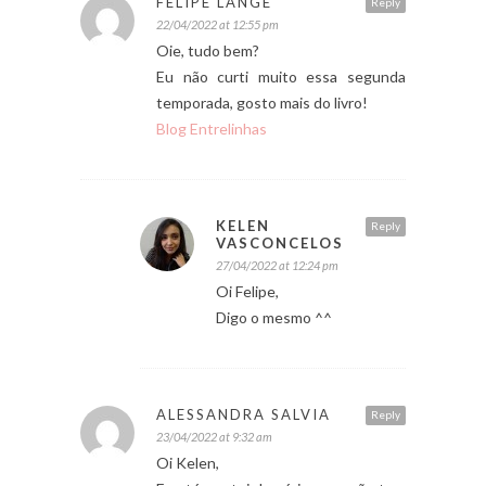
FELIPE LANGE
Reply
22/04/2022 at 12:55 pm
Oie, tudo bem?
Eu não curti muito essa segunda
temporada, gosto mais do livro!
Blog Entrelinhas
KELEN
Reply
VASCONCELOS
27/04/2022 at 12:24 pm
Oi Felipe,
Digo o mesmo ^^
ALESSANDRA SALVIA
Reply
23/04/2022 at 9:32 am
Oi Kelen,