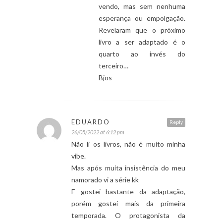
vendo, mas sem nenhuma
esperança ou empolgação.
Revelaram que o próximo
livro a ser adaptado é o
quarto ao invés do
terceiro…
Bjos
EDUARDO
Reply
26/05/2022 at 6:12 pm
Não li os livros, não é muito minha
vibe.
Mas após muita insistência do meu
namorado vi a série kk
E gostei bastante da adaptação,
porém gostei mais da primeira
temporada. O protagonista da